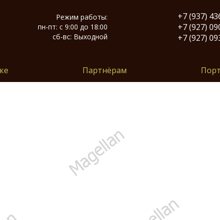
+7 (937) 43
Режим работы:
Й
+7 (927) 09
пн-пт: с 9:00 до 18:00
сб-вс: Выходной
+7 (927) 09
ке
Партнёрам
Пор