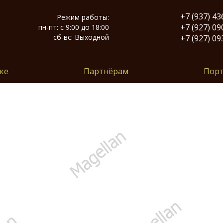
+7 (937) 43
Режим работы:
Й
+7 (927) 09
пн-пт: с 9:00 до 18:00
сб-вс: Выходной
+7 (927) 09
ке
Партнёрам
Пор